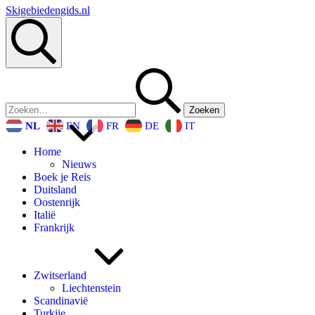
Skigebiedengids.nl
Zoeken
Zoeken
naar:
NL
EN
FR
DE
IT
Home
Nieuws
Boek je Reis
Duitsland
Oostenrijk
Italië
Frankrijk
Zwitserland
Liechtenstein
Scandinavië
Turkije