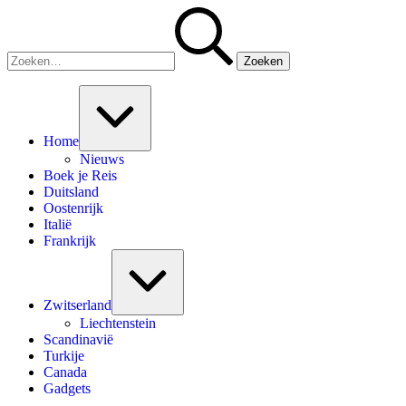
Ga
Zoeken
naar
naar:
de
inhoud
Uitvouwen/samenvouwen
Home
Nieuws
Boek je Reis
Duitsland
Oostenrijk
Italië
Frankrijk
Uitvouwen/samenvouwen
Zwitserland
Liechtenstein
Scandinavië
Turkije
Canada
Gadgets