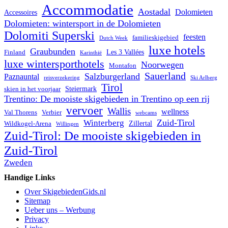
Accommodatie
Aostadal
Dolomieten
Accessoires
Dolomieten: wintersport in de Dolomieten
Dolomiti Superski
feesten
familieskigebied
Dutch Week
luxe hotels
Graubunden
Les 3 Vallées
Finland
Karinthië
luxe wintersporthotels
Noorwegen
Montafon
Sauerland
Salzburgerland
Paznauntal
reisverzekering
Ski Arlberg
Tirol
Steiermark
skien in het voorjaar
Trentino: De mooiste skigebieden in Trentino op een rij
vervoer
Wallis
wellness
Val Thorens
Verbier
webcams
Zuid-Tirol
Winterberg
Zillertal
Wildkogel-Arena
Willingen
Zuid-Tirol: De mooiste skigebieden in
Zuid-Tirol
Zweden
Handige Links
Over SkigebiedenGids.nl
Sitemap
Ueber uns – Werbung
Privacy