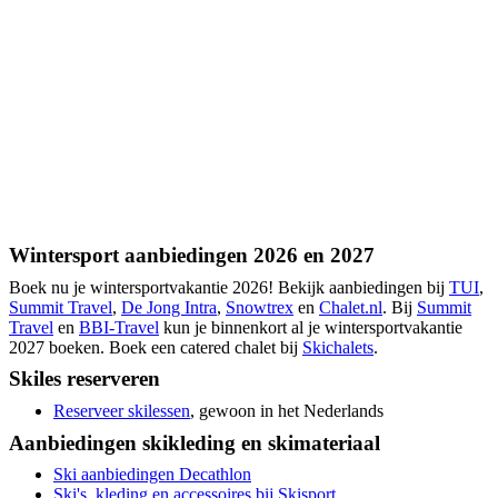
Wintersport aanbiedingen 2026 en 2027
Boek nu je wintersportvakantie 2026! Bekijk aanbiedingen bij
TUI
,
Summit Travel
,
De Jong Intra
,
Snowtrex
en
Chalet.nl
. Bij
Summit
Travel
en
BBI-Travel
kun je binnenkort al je wintersportvakantie
2027 boeken. Boek een catered chalet bij
Skichalets
.
Skiles reserveren
Reserveer skilessen
, gewoon in het Nederlands
Aanbiedingen skikleding en skimateriaal
Ski aanbiedingen Decathlon
Ski's, kleding en accessoires bij Skisport