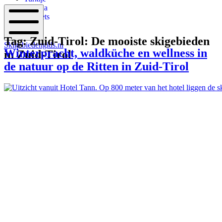
Canada
Gadgets
Tag:
Zuid-Tirol: De mooiste skigebieden
Mobiel
Skigebiedengids.nl
menu
Winterpracht, waldküche en wellness in
in Zuid-Tirol
de natuur op de Ritten in Zuid-Tirol