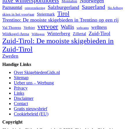
luxe wintersporthotels
Noorwegen
Montafon
Sauerland
Salzburgerland
Paznauntal
reisverzekering
Ski Arlberg
Tirol
Steiermark
skien in het voorjaar
Trentino: De mooiste skigebieden in Trentino op een rij
vervoer
Wallis
wellness
Val Thorens
Verbier
webcams
Zuid-Tirol
Winterberg
Zillertal
Wildkogel-Arena
Willingen
Zuid-Tirol: De mooiste skigebieden in
Zuid-Tirol
Zweden
Handige Links
Over SkigebiedenGids.nl
Sitemap
Ueber uns – Werbung
Privacy
Links
Disclaimer
Contact
Gratis nieuwsbrief
Cookiebeleid (EU)
Copyright