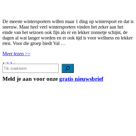
De meeste wintersporters willen maar 1 ding op wintersport en dat is
sneeuw. Maar heel veel wintersporters vinden het zeker aan het
einde van het seizoen ook fijn als er en lekker zonnetje schijnt, de
dagen al wat langer worden en er ook tijd is voor wellness en lekker
eten. Voor die groep biedt Val …
Meer lezen >>
Berichten
1
2
3
»
Zoeken
paginering
Meld je aan voor onze
gratis nieuwsbrief