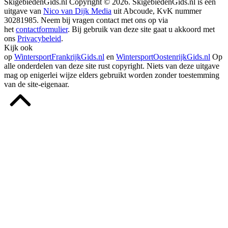
SkigebiedenGids.nl Copyright © 2026. SkigebiedenGids.nl is een
uitgave van
Nico van Dijk Media
uit Abcoude, KvK nummer
30281985. Neem bij vragen contact met ons op via
het
contactformulier
. Bij gebruik van deze site gaat u akkoord met
ons
Privacybeleid
.
Kijk ook
op
WintersportFrankrijkGids.nl
en
WintersportOostenrijkGids.nl
Op
alle onderdelen van deze site rust copyright. Niets van deze uitgave
mag op enigerlei wijze elders gebruikt worden zonder toestemming
van de site-eigenaar.
Terug
naar
boven