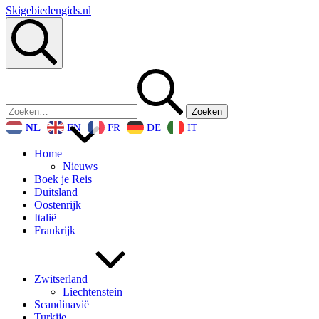
Skigebiedengids.nl
Zoeken
Zoeken
naar:
NL
EN
FR
DE
IT
Home
Nieuws
Boek je Reis
Duitsland
Oostenrijk
Italië
Frankrijk
Zwitserland
Liechtenstein
Scandinavië
Turkije