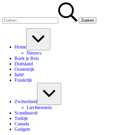
Ga
Zoeken
naar
naar:
de
inhoud
Uitvouwen/samenvouwen
Home
Nieuws
Boek je Reis
Duitsland
Oostenrijk
Italië
Frankrijk
Uitvouwen/samenvouwen
Zwitserland
Liechtenstein
Scandinavië
Turkije
Canada
Gadgets