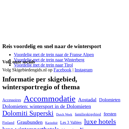
Reis voordelig en snel naar de wintersport
Voordelig met de trein naar de Franse Alpen
Voordelig met de trein naar Winterberg
Volg onze socials
Voordelig met de trein naar Tirol
Volg Skigebiedengids.nl op
Facebook
|
Instagram
Informatie per skigebied,
wintersportregio of thema
Accommodatie
Aostadal
Dolomieten
Accessoires
Dolomieten: wintersport in de Dolomieten
Dolomiti Superski
feesten
familieskigebied
Dutch Week
luxe hotels
Graubunden
Les 3 Vallées
Finland
Karinthië